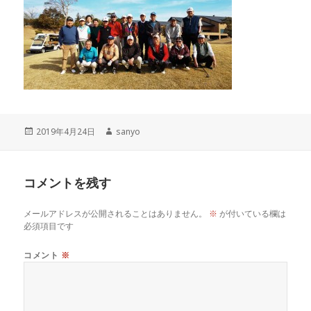
投
作
2019年4月24日
sanyo
稿
成
日:
者
コメントを残す
メールアドレスが公開されることはありません。
※
が付いている欄は
必須項目です
コメント
※