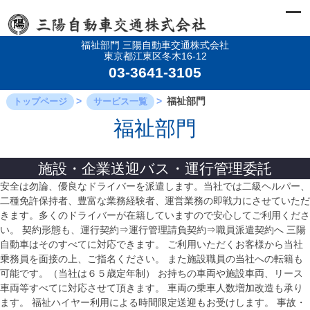
福祉部門 三陽自動車交通株式会社
東京都江東区冬木16-12
03-3641-3105
福祉部門
トップページ
サービス一覧
福祉部門
施設・企業送迎バス・運行管理委託
安全は勿論、優良なドライバーを派遣します。当社では二級ヘルパー、
二種免許保持者、豊富な業務経験者、運営業務の即戦力にさせていただ
きます。多くのドライバーが在籍していますので安心してご利用くださ
い。 契約形態も、運行契約⇒運行管理請負契約⇒職員派遣契約へ 三陽
自動車はそのすべてに対応できます。 ご利用いただくお客様から当社
乗務員を面接の上、ご指名ください。 また施設職員の当社への転籍も
可能です。（当社は６５歳定年制） お持ちの車両や施設車両、リース
車両等すべてに対応させて頂きます。 車両の乗車人数増加改造も承り
ます。 福祉ハイヤー利用による時間限定送迎もお受けします。 事故・