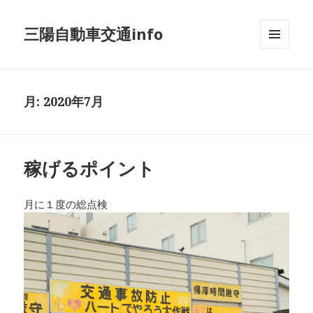
三陽自動車交通info
メニュ
ーとウ
ィジェ
ット
月:
2020年7月
稼げるポイント
月に１度の総点検