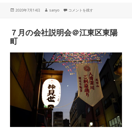
投
作
稼げるポイント に
2020年7月14日
sanyo
コメントを残す
稿
成
日:
者
７月の会社説明会＠江東区東陽
町