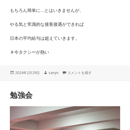
もちろん簡単に…とはいきませんが、
やる気と常識的な接客接遇ができれば
日本の平均給与は超えていきます。
＃今タクシーが熱い
投
作
若い乗務社員さんが… に
2024年2月29日
sanyo
コメントを残す
稿
成
日:
者
勉強会