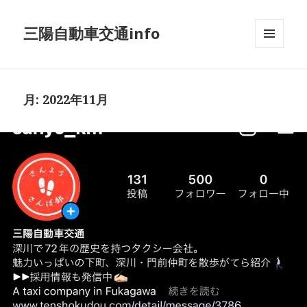
三陽自動車交通info
メニュ
ーとウ
ィジェ
ット
月:
2022年11月