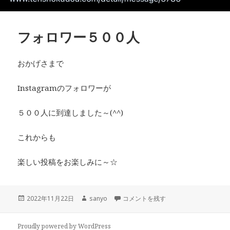
フォロワー５００人
おかげさまで
Instagramのフォロワーが
５００人に到達しました～(^^)
これからも
楽しい投稿をお楽しみに～☆
投
作
フォロワー５００人 に
2022年11月22日
sanyo
コメントを残す
稿
成
日:
者
Proudly powered by WordPress