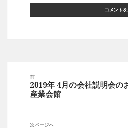
投
稿
前
2019年 4月の会社説明会
ナ
前
産業会館
ビ
の
ゲ
投
ー
稿:
シ
次ページへ