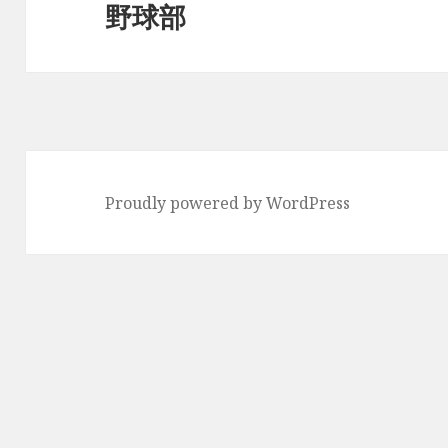
ョ
野球部
次
ン
の
投
稿:
Proudly powered by WordPress