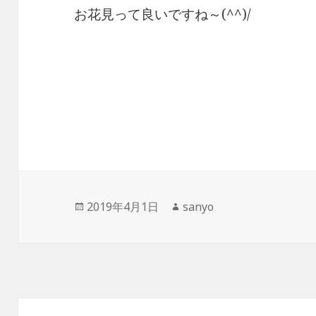
お花見って良いですね～(^^)/
投
作
2019年4月1日
sanyo
稿
成
日:
者