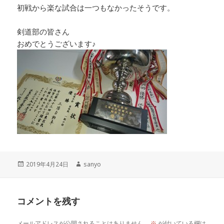
初戦から楽な試合は一つもなかったそうです。
剣道部の皆さん
おめでとうございます♪
投
作
2019年4月24日
sanyo
稿
成
日:
者
コメントを残す
メールアドレスが公開されることはありません。
※
が付いている欄は