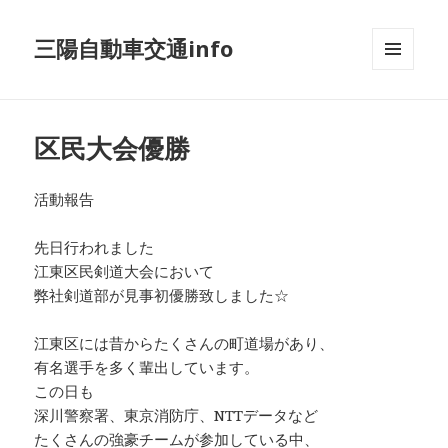
三陽自動車交通info
メニュ
ーとウ
ィジェ
ット
区民大会優勝
活動報告
先日行われました
江東区民剣道大会において
弊社剣道部が見事初優勝致しました☆
江東区には昔からたくさんの町道場があり、
有名選手を多く輩出しています。
この日も
深川警察署、東京消防庁、NTTデータなど
たくさんの強豪チームが参加している中、