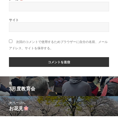
サイト
次回のコメントで使用するためブラウザーに自分の名前、メール
アドレス、サイトを保存する。
投
前
稿
3月度教育会
前
ナ
の
ビ
投
次ページへ
ゲ
稿:
お花見
次
ー
の
シ