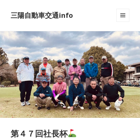
三陽自動車交通info
メニュ
ーとウ
ィジェ
ット
第４７回社長杯