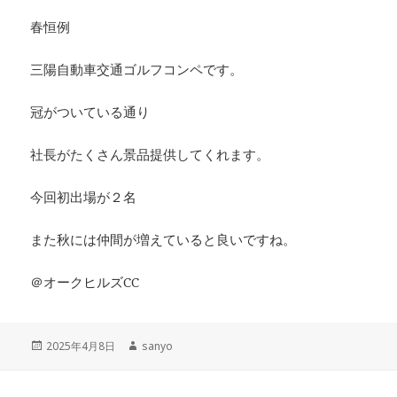
春恒例
三陽自動車交通ゴルフコンペです。
冠がついている通り
社長がたくさん景品提供してくれます。
今回初出場が２名
また秋には仲間が増えていると良いですね。
＠オークヒルズCC
投
作
2025年4月8日
sanyo
稿
成
日:
者